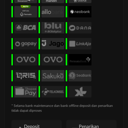
* Selama bank maintenance dan bank offline deposit dan penarikan
tidak dapat diproses
Deposit
Penarikan