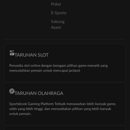
Poker
E-Sports
Sabung
Ayam
TARUHAN SLOT
Penyedia slot online dengan beragam pilihan game menarik yang
memudahkan pemain untuk mencapai jackpot
TARUHAN OLAHRAGA
Sportsbook Gaming Platform Terbaik menawarkan lebih banyak game,
odds yang lebih tinggi, dan menyediakan pilihan yang lebih banyak
untuk pemain.