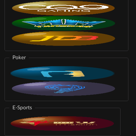
Poker
E-Sports