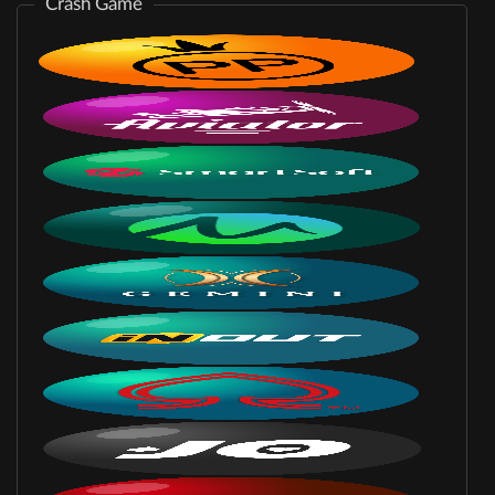
Crash Game