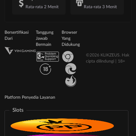
Rata-rata 2 Menit
Rata-rata 3 Menit
Bersertifikasi
Tanggung
Browser
Dari
Jawab
Yang
Bermain
Didukung
©2026 KLIKZEUS. Hak
cipta dilindungi | 18+
Platform Penyedia Layanan
Slots