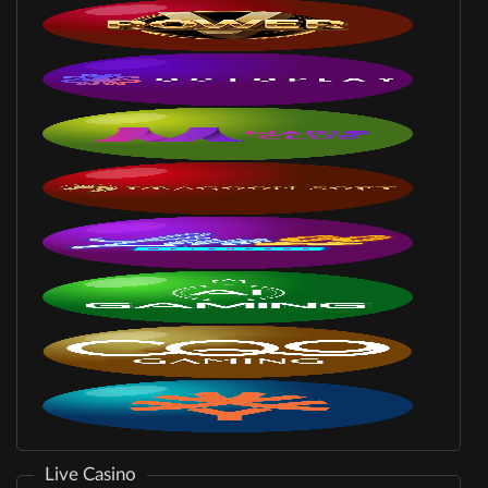
Live Casino