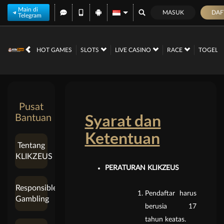
Main di
MASUK
DAF
Telegram
HOT GAMES
SLOTS
LIVE CASINO
RACE
TOGEL
Pusat
Syarat dan
Bantuan
Ketentuan
Tentang
KLIKZEUS
PERATURAN KLIKZEUS
Responsible
Pendaftar harus
Gambling
berusia 17
tahun keatas.