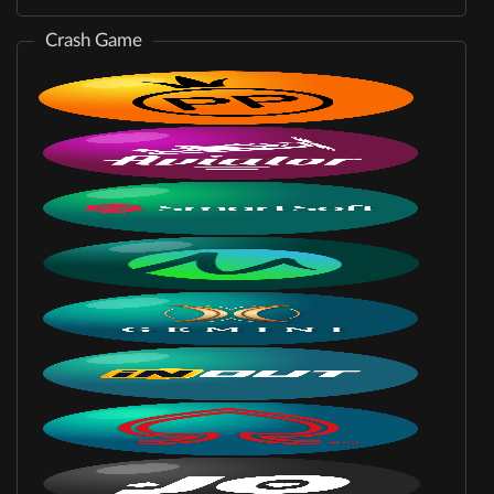
Crash Game