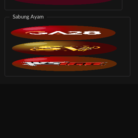
Sabung Ayam