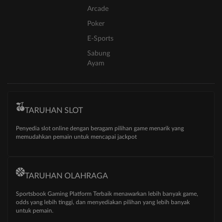
Arcade
Poker
E-Sports
Sabung
Ayam
TARUHAN SLOT
Penyedia slot online dengan beragam pilihan game menarik yang
memudahkan pemain untuk mencapai jackpot
TARUHAN OLAHRAGA
Sportsbook Gaming Platform Terbaik menawarkan lebih banyak game,
odds yang lebih tinggi, dan menyediakan pilihan yang lebih banyak
untuk pemain.