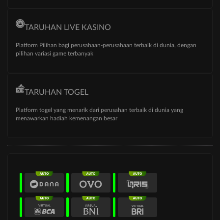
TARUHAN LIVE KASINO
Platform Pilihan bagi perusahaan-perusahaan terbaik di dunia, dengan
pilihan variasi game terbanyak
TARUHAN TOGEL
Platform togel yang menarik dari perusahan terbaik di dunia yang
menawarkan hadiah kemenangan besar