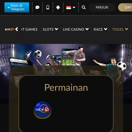
Main di
MASUK
DAF
Telegram
HOT GAMES
SLOTS
LIVE CASINO
RACE
TOGEL
Permainan
i