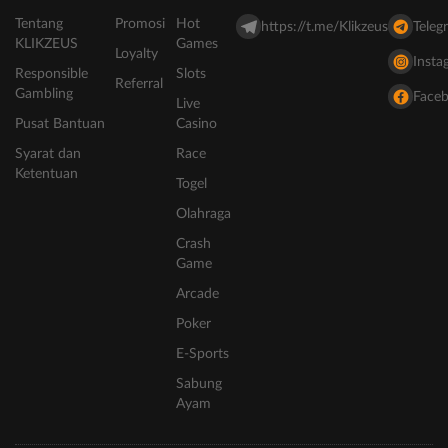
Tentang
Promosi
Hot
https://t.me/Klikzeus
Teleg
KLIKZEUS
Games
Loyalty
Insta
Responsible
Slots
Referral
Gambling
Face
Live
Pusat Bantuan
Casino
Syarat dan
Race
Ketentuan
Togel
Olahraga
Crash
Game
Arcade
Poker
E-Sports
Sabung
Ayam