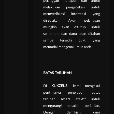
pelanggan manapun dan untuk
melakukan pengecekan untuk
memverifikasi informasi yang
disediakan. Akun pelanggan
mungkin akan ditutup untuk
sementara dan dana akan ditahan
sampai tersedia bukti yang
memadai mengenai umur anda.
BATAS TARUHAN
Di
KLIKZEUS
, kami mengakui
pentingnya penerapan batas
taruhan secara efektif untuk
mengurangi masalah perjudian.
Dengan demikian, kami