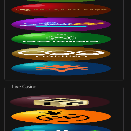
Live Casino