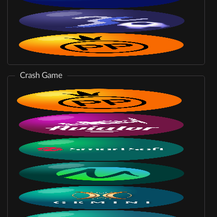
Crash Game