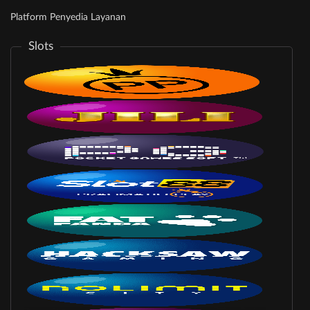
Platform Penyedia Layanan
Slots