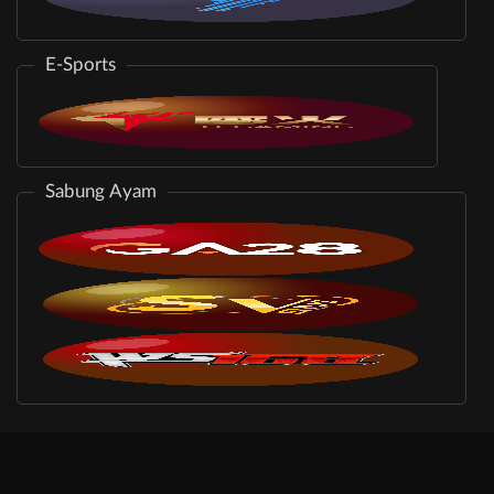
E-Sports
Sabung Ayam