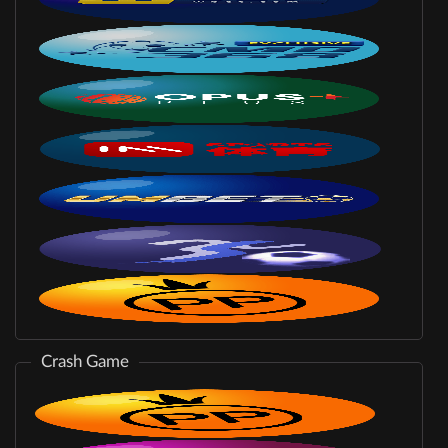
Crash Game