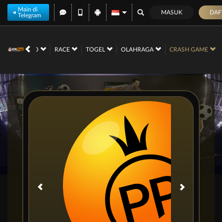
Main di
MASUK
DAF
Telegram
LIVE CASINO
RACE
TOGEL
OLAHRAGA
CRASH GAME