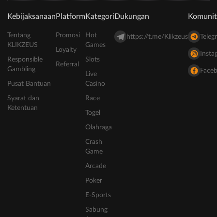
Kebijaksanaan
Platform
Kategori
Dukungan
Komunit
Tentang
Promosi
Hot
https://t.me/Klikzeus
Teleg
KLIKZEUS
Games
Loyalty
Insta
Responsible
Slots
Referral
Gambling
Face
Live
Pusat Bantuan
Casino
Syarat dan
Race
Ketentuan
Togel
Olahraga
Crash
Game
Arcade
Poker
E-Sports
Sabung