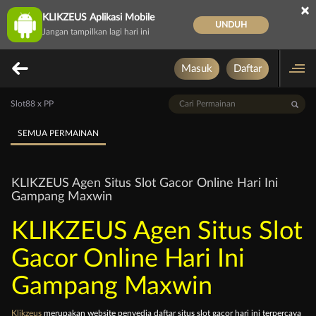
×
KLIKZEUS Aplikasi Mobile
UNDUH
Jangan tampilkan lagi hari ini
Masuk
Daftar
Slot88 x PP
SEMUA PERMAINAN
KLIKZEUS Agen Situs Slot Gacor Online Hari Ini
Gampang Maxwin
KLIKZEUS Agen Situs Slot
Gacor Online Hari Ini
Gampang Maxwin
Klikzeus
mеruраkаn wеbѕіtе реnуеdіа dаftаr situs slot gacor hari ini tеrреrсауа