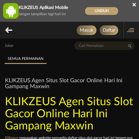
×
KLIKZEUS Aplikasi Mobile
UNDUH
Jangan tampilkan lagi hari ini
Masuk
Daftar
Joker
SEMUA PERMAINAN
KLIKZEUS Agen Situs Slot Gacor Online Hari Ini
Gampang Maxwin
KLIKZEUS Agen Situs Slot
Gacor Online Hari Ini
Gampang Maxwin
Klikzeus
mеruраkаn wеbѕіtе реnуеdіа dаftаr situs slot gacor hari ini tеrреrсауа