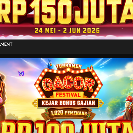
NAMENT