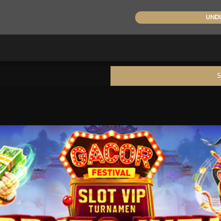
UND
S