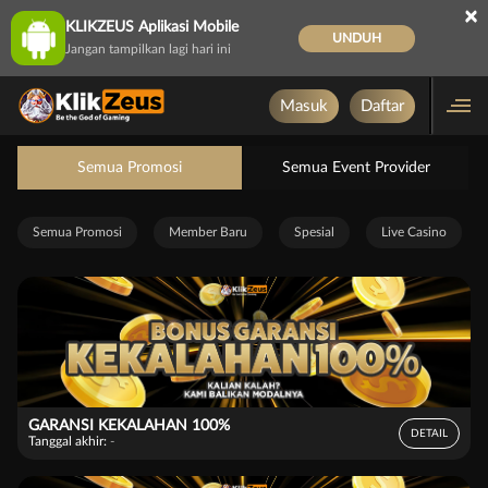
×
KLIKZEUS Aplikasi Mobile
UNDUH
Jangan tampilkan lagi hari ini
Masuk
Daftar
Semua Promosi
Semua Event Provider
Semua Promosi
Member Baru
Spesial
Live Casino
GARANSI KEKALAHAN 100%
DETAIL
Tanggal akhir:
-