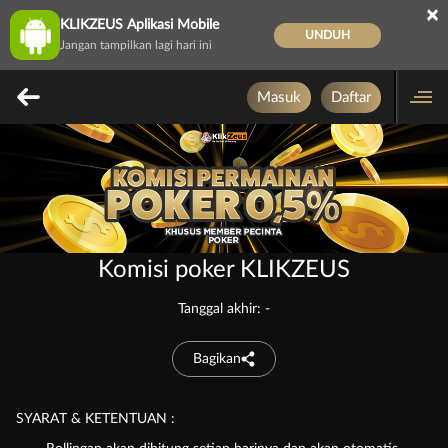
×
KLIKZEUS Aplikasi Mobile
UNDUH
Jangan tampilkan lagi hari ini
Masuk
Daftar
Komisi poker KLIKZEUS
Tanggal akhir: -
Bagikan
SYARAT & KETENTUAN :