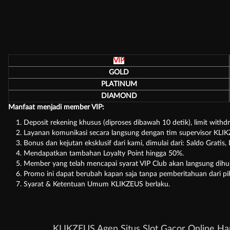
VIP
GOLD
PLATINUM
DIAMOND
Manfaat menjadi member VIP:
Deposit rekening khusus (diproses dibawah 10 detik), limit with
Layanan komunikasi secara langsung dengan tim supervisor KLI
Bonus dan kejutan eksklusif dari kami, dimulai dari: Saldo G
Mendapatkan tambahan Loyalty Point hingga 50%.
Member yang telah mencapai syarat VIP Club akan langsung dihu
Promo ini dapat berubah kapan saja tanpa pemberitahuan dari p
Syarat & Ketentuan Umum KLIKZEUS berlaku.
KLIKZEUS Agen Situs Slot Gacor Online Ha