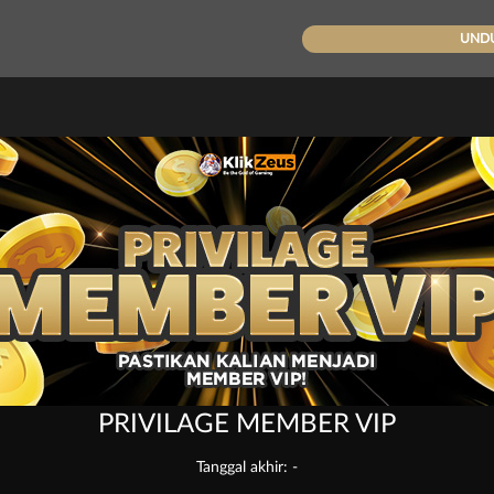
UND
PRIVILAGE MEMBER VIP
Tanggal akhir: -