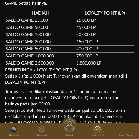
GAME Setiap harinya.
HADIAH
LOYALTY POINT (LP)
SALDO GAME 25.000
25.000 LP
SALDO GAME 50.000
45.000 LP
SALDO GAME 100.000
80.000 LP
SALDO GAME 200.000
150.000 LP
SALDO GAME 500.000
400.000 LP
SALDO GAME 1.000.000
750.000 LP
SALDO GAME 2.500.000
1.800.000 LP
PERHITUNGAN LOYALTY POINT (LP)
Setiap 1 (Rp 1,000) Nett Turnover akan dikonversikan menjadi 1
LOYALTY POINT (LP)
Turnover akan dikalkulasikan dalam 1 hari penuh dan akan
dikonversikan menjadi LOYALTY POINT (LP) pada ke-esokan
harinya pada jam 09:00.
Sebagai contoh, Nett Turnover pada tanggal 10 Okt 2025 akan
dikalukasikan dari jam 00:00 – 23:59 dan akan di konversikan
menjadi LOYALTY POINT (LP) di tanggal 11 Okt 2025 pada jam
09:00.
Beranda
Promosi
Masuk
Hub. Kami
Akun Saya
Syarat Dan Ketentuan :