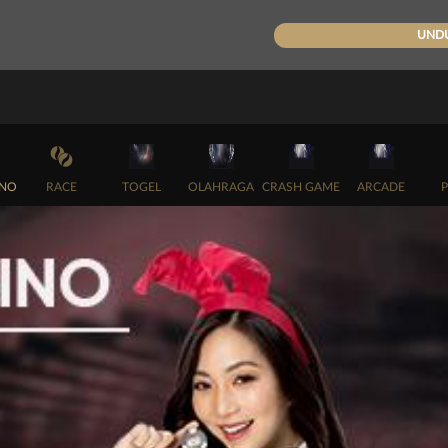
UND
INO
RACE
TOGEL
OLAHRAGA
CRASH GAME
ARCADE