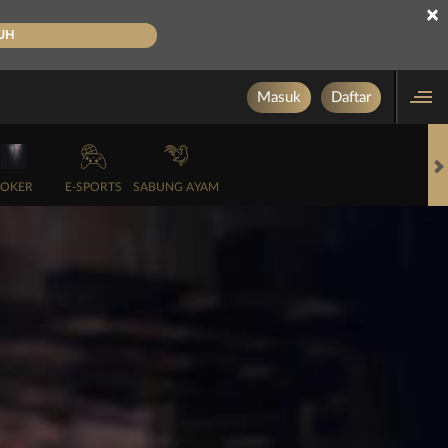
×
UH
Masuk
Daftar
POKER
E-SPORTS
SABUNG AYAM