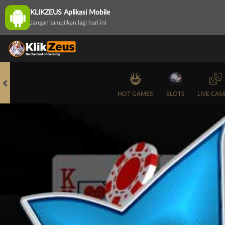
KLIKZEUS Aplikasi Mobile
Jangan tampilkan lagi hari ini
HOT GAMES
SLOTS
LIVE CAS