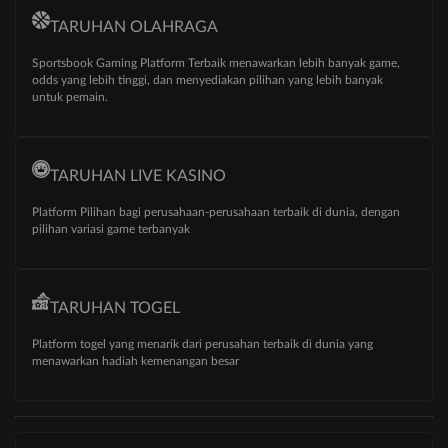
TARUHAN OLAHRAGA
Sportsbook Gaming Platform Terbaik menawarkan lebih banyak game,
odds yang lebih tinggi, dan menyediakan pilihan yang lebih banyak
untuk pemain.
TARUHAN LIVE KASINO
Platform Pilihan bagi perusahaan-perusahaan terbaik di dunia, dengan
pilihan variasi game terbanyak
TARUHAN TOGEL
Platform togel yang menarik dari perusahan terbaik di dunia yang
menawarkan hadiah kemenangan besar