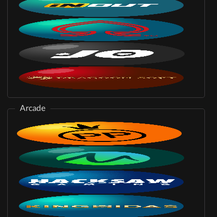
Arcade