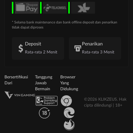
* Selama bank maintenance dan bank offline deposit dan penarikan
tidak dapat diproses
Deposit
Penarikan
Rata-rata 2 Menit
Rata-rata 3 Menit
Bersertifikasi
Tanggung
Browser
Dari
Jawab
Yang
Bermain
Didukung
©2026 KLIKZEUS. Hak
cipta dilindungi | 18+