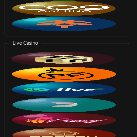
Live Casino