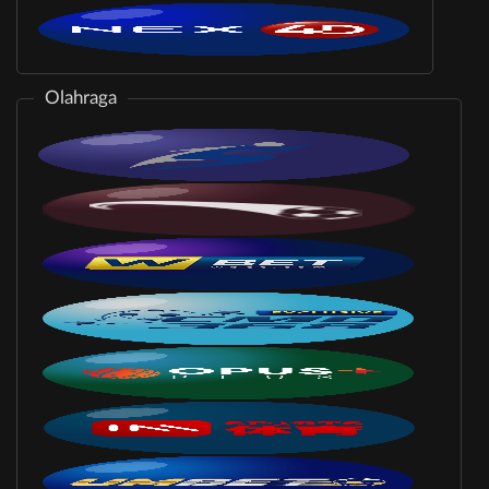
Olahraga