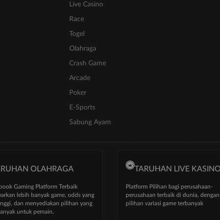
Live Casino
Race
Togel
Olahraga
Crash Game
Arcade
Poker
E-Sports
Sabung Ayam
ARUHAN OLAHRAGA
TARUHAN LIVE KASIN
book Gaming Platform Terbaik
Platform Pilihan bagi perusahaan-
rkan lebih banyak game, odds yang
perusahaan terbaik di dunia, dengan
tinggi, dan menyediakan pilihan yang
pilihan variasi game terbanyak
banyak untuk pemain.