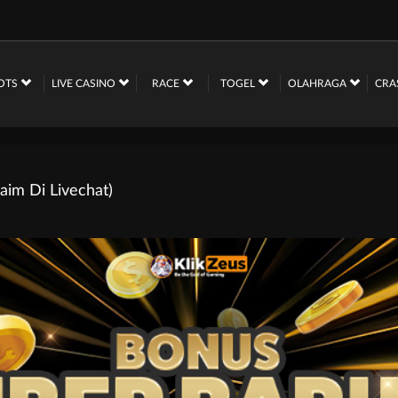
OTS
LIVE CASINO
RACE
TOGEL
OLAHRAGA
CRA
im Di Livechat)