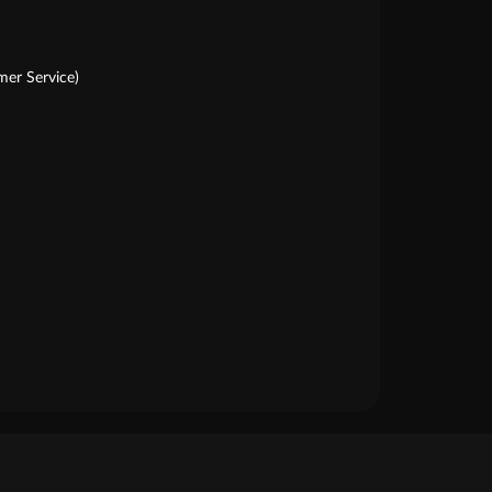
mer Service)