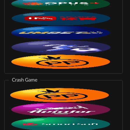
Crash Game