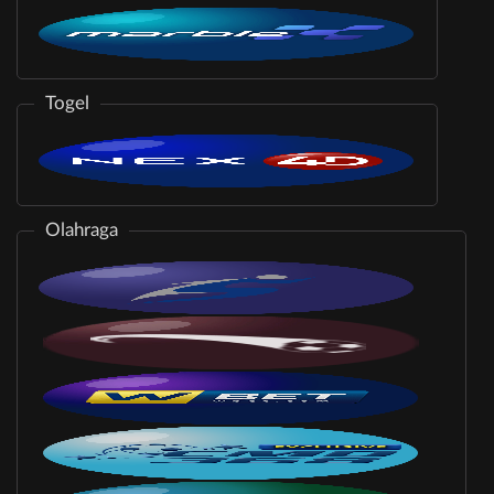
Togel
Olahraga