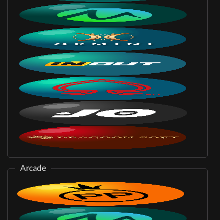
Arcade