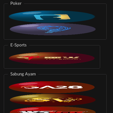
Poker
E-Sports
Sabung Ayam