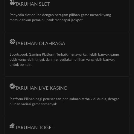
TARUHAN SLOT
Penyedia slot online dengan beragam pilihan game menarik yang
memudahkan pemain untuk mencapai jackpot
TARUHAN OLAHRAGA
Sportsbook Gaming Platform Terbaik menawarkan lebih banyak game,
odds yang lebih tinggi, dan menyediakan pilihan yang lebih banyak
untuk pemain.
TARUHAN LIVE KASINO
Platform Pilihan bagi perusahaan-perusahaan terbaik di dunia, dengan
pilihan variasi game terbanyak
TARUHAN TOGEL