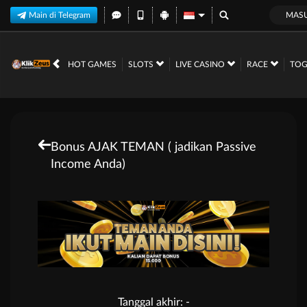
Main di Telegram
MAS
HOT GAMES
SLOTS
LIVE CASINO
RACE
TO
Bonus AJAK TEMAN ( jadikan Passive
Income Anda)
Tanggal akhir: -