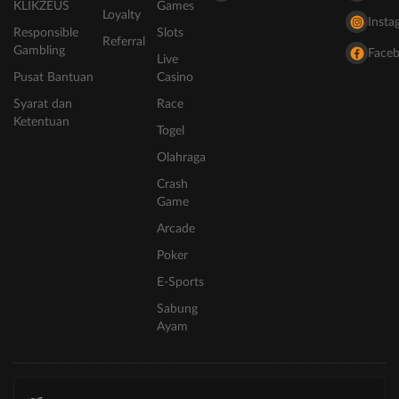
KLIKZEUS
Games
Loyalty
Insta
Responsible
Slots
Referral
Gambling
Face
Live
Pusat Bantuan
Casino
Syarat dan
Race
Ketentuan
Togel
Olahraga
Crash
Game
Arcade
Poker
E-Sports
Sabung
Ayam