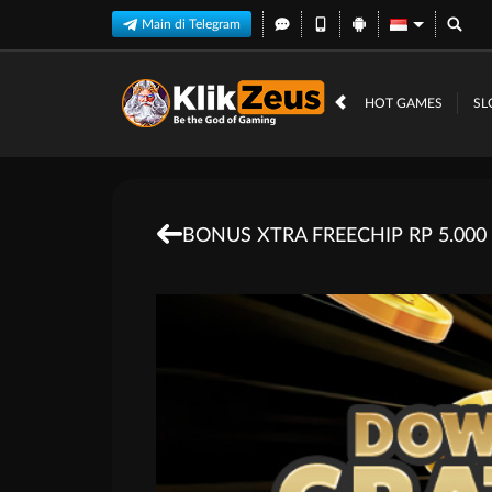
Main di Telegram
HOT GAMES
SL
BONUS XTRA FREECHIP RP 5.0