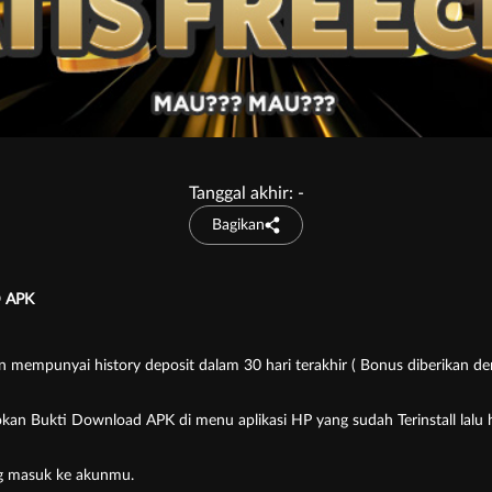
Tanggal akhir: -
Bagikan
D APK
 mempunyai history deposit dalam 30 hari terakhir ( Bonus diberikan d
kan Bukti Download APK di menu aplikasi HP yang sudah Terinstall lalu 
 masuk ke akunmu.