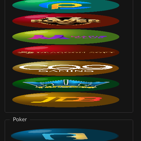
Poker