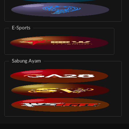
E-Sports
Sabung Ayam