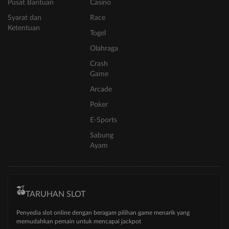
Pusat Bantuan
Casino
Syarat dan
Race
Ketentuan
Togel
Olahraga
Crash
Game
Arcade
Poker
E-Sports
Sabung
Ayam
TARUHAN SLOT
Penyedia slot online dengan beragam pilihan game menarik yang
memudahkan pemain untuk mencapai jackpot