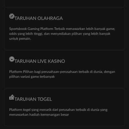
TARUHAN OLAHRAGA
Sportsbook Gaming Platform Terbaik menawarkan lebih banyak game,
odds yang lebih tinggi, dan menyediakan pilihan yang lebih banyak
untuk pemain.
TARUHAN LIVE KASINO
Platform Pilihan bagi perusahaan-perusahaan terbaik di dunia, dengan
pilihan variasi game terbanyak
TARUHAN TOGEL
Platform togel yang menarik dari perusahan terbaik di dunia yang
menawarkan hadiah kemenangan besar