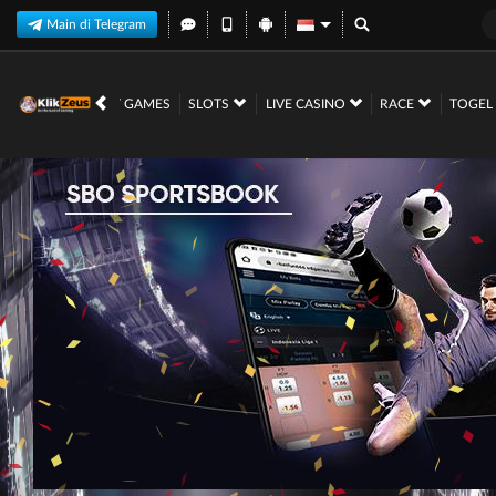
Main di Telegram
HOT GAMES
SLOTS
LIVE CASINO
RACE
TOGE