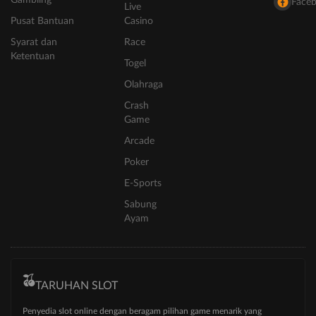
Gambling
Face
Live
Pusat Bantuan
Casino
Syarat dan
Race
Ketentuan
Togel
Olahraga
Crash
Game
Arcade
Poker
E-Sports
Sabung
Ayam
TARUHAN SLOT
Penyedia slot online dengan beragam pilihan game menarik yang