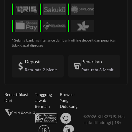
* Selama bank maintenance dan bank offline deposit dan penarikan
tidak dapat diproses
Deposit
Penarikan
Rata-rata 2 Menit
Rata-rata 3 Menit
Bersertifikasi
Tanggung
Browser
Dari
Jawab
Yang
Bermain
Didukung
©2026 KLIKZEUS. Hak
cipta dilindungi | 18+