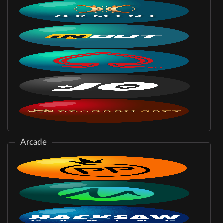
Arcade