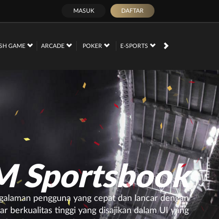
MASUK
DAFTAR
SH GAME
ARCADE
POKER
E-SPORTS
SABUNG AYAM
M Sportsbook
alaman pengguna yang cepat dan lancar dengan
r berkualitas tinggi yang disajikan dalam UI yang