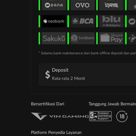
* Selama bank maintenance dan bank offline deposit dan pen
Deposit
Rata-rata 2 Menit
Bersertifikasi Dari
Tanggung Jawab Bermain
Platform Penyedia Layanan