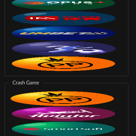
Crash Game