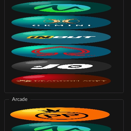
Arcade