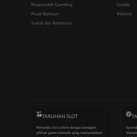
Responsible Gambling
Loyalty
Pusat Bantuan
Referral
Syarat dan Ketentuan
TARUHAN SLOT
T
Penyedia slot online dengan beragam
Sports
pilihan game menarik yang memudahkan
menawa