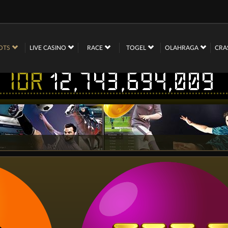
OTS
LIVE CASINO
RACE
TOGEL
OLAHRAGA
CRA
IDR
12,743,694,009