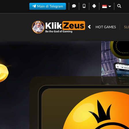
Main di Telegram
HOT GAMES
SL