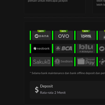
pemain untuk mencapai jackpot
lebih 
lebih 
* Selama bank maintenance dan bank offline deposit dan pen
Deposit
Rata-rata 2 Menit