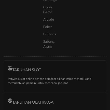
Olahraga
Crash
Game
Arcade
Poker
E-Sports
Sabung
Ayam
TARUHAN SLOT
Penyedia slot online dengan beragam pilihan game menarik yang
memudahkan pemain untuk mencapai jackpot
TARUHAN OLAHRAGA