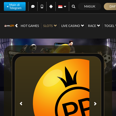
Main di
MASUK
DAF
Telegram
IDR
12,665,048,
HOT GAMES
SLOTS
LIVE CASINO
RACE
TOGEL