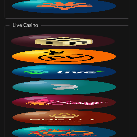
Live Casino