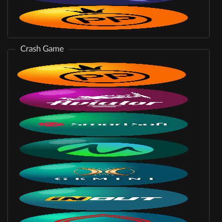
Crash Game