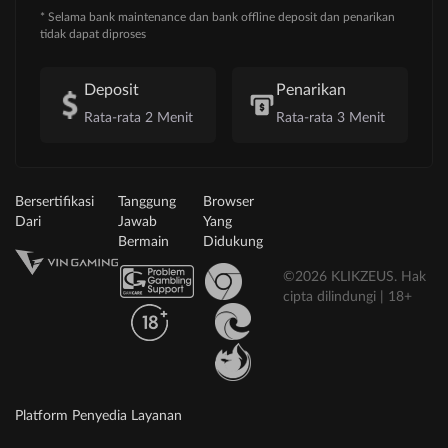
* Selama bank maintenance dan bank offline deposit dan penarikan
tidak dapat diproses
Deposit
Penarikan
Rata-rata 2 Menit
Rata-rata 3 Menit
Bersertifikasi
Tanggung
Browser
Dari
Jawab
Yang
Bermain
Didukung
©2026 KLIKZEUS. Hak
cipta dilindungi | 18+
Platform Penyedia Layanan