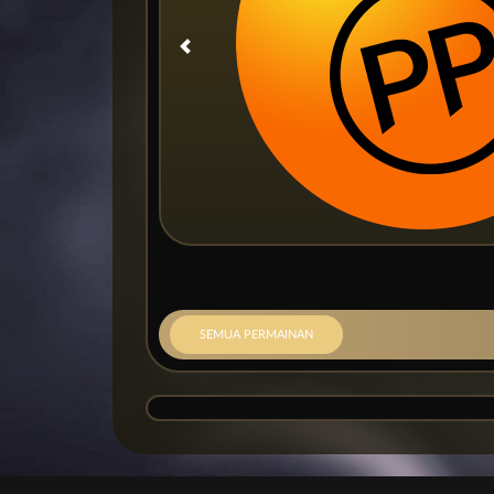
SEMUA PERMAINAN