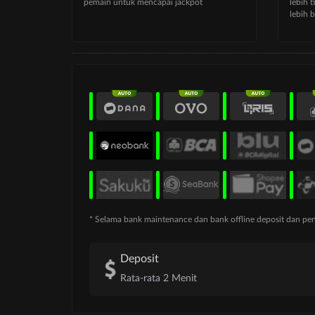
pemain untuk mencapai jackpot
lebih 
lebih 
* Selama bank maintenance dan bank offline deposit dan pen
Deposit
Rata-rata 2 Menit