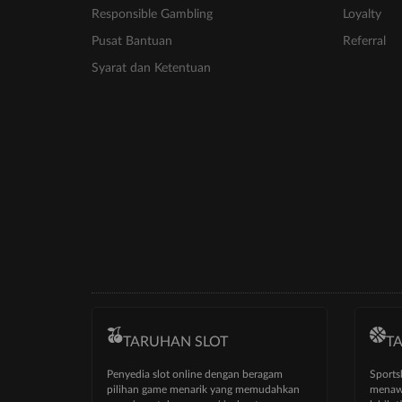
Responsible Gambling
Loyalty
Pusat Bantuan
Referral
Syarat dan Ketentuan
TARUHAN SLOT
T
Penyedia slot online dengan beragam
Sports
pilihan game menarik yang memudahkan
menawa