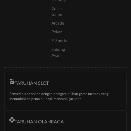
Olahraga
Crash
Game
Arcade
Poker
E-Sports
Sabung
Ayam
TARUHAN SLOT
Penyedia slot online dengan beragam pilihan game menarik yang
memudahkan pemain untuk mencapai jackpot
TARUHAN OLAHRAGA