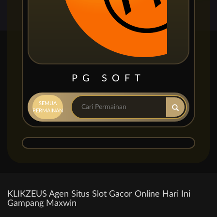
PG SOFT
SEMUA
PERMAINAN
KLIKZEUS Agen Situs Slot Gacor Online Hari Ini
Gampang Maxwin