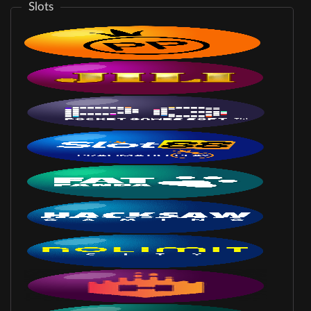
Slots