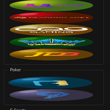
Poker