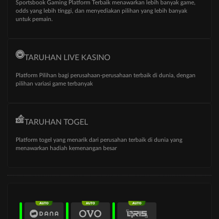
Sportsbook Gaming Platform Terbaik menawarkan lebih banyak game,
odds yang lebih tinggi, dan menyediakan pilihan yang lebih banyak
untuk pemain.
TARUHAN LIVE KASINO
Platform Pilihan bagi perusahaan-perusahaan terbaik di dunia, dengan
pilihan variasi game terbanyak
TARUHAN TOGEL
Platform togel yang menarik dari perusahan terbaik di dunia yang
menawarkan hadiah kemenangan besar