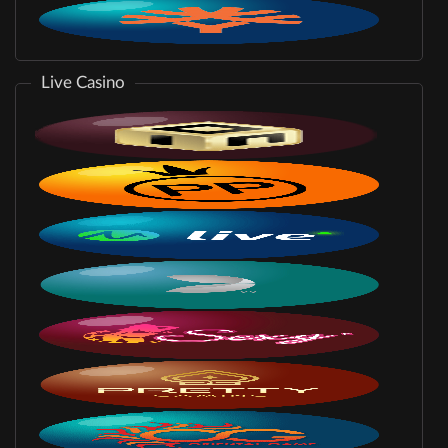
Live Casino