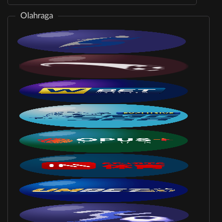
Olahraga