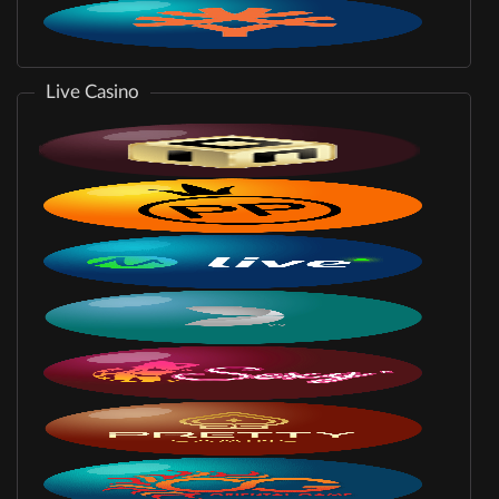
Live Casino