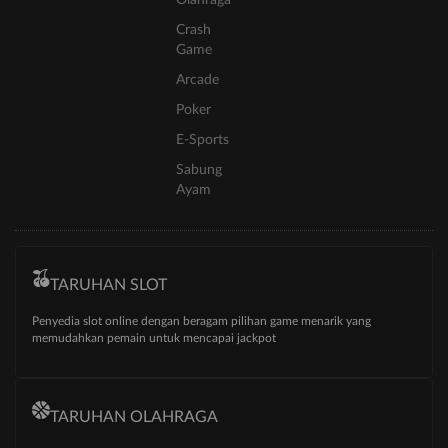
Olahraga
Crash
Game
Arcade
Poker
E-Sports
Sabung
Ayam
TARUHAN SLOT
Penyedia slot online dengan beragam pilihan game menarik yang
memudahkan pemain untuk mencapai jackpot
TARUHAN OLAHRAGA