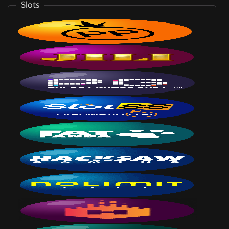
Slots