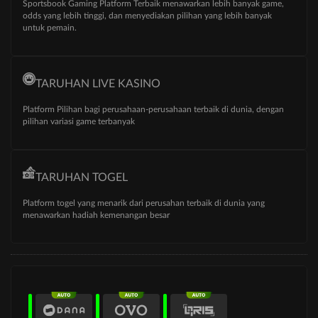
Sportsbook Gaming Platform Terbaik menawarkan lebih banyak game,
odds yang lebih tinggi, dan menyediakan pilihan yang lebih banyak
untuk pemain.
TARUHAN LIVE KASINO
Platform Pilihan bagi perusahaan-perusahaan terbaik di dunia, dengan
pilihan variasi game terbanyak
TARUHAN TOGEL
Platform togel yang menarik dari perusahan terbaik di dunia yang
menawarkan hadiah kemenangan besar