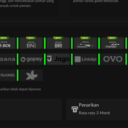
tinggi, dan menyediakan pilihan yang
pilihan variasi game terbanyak
banyak untuk pemain.
arikan tidak dapat diproses
Penarikan
Rata-rata 3 Menit