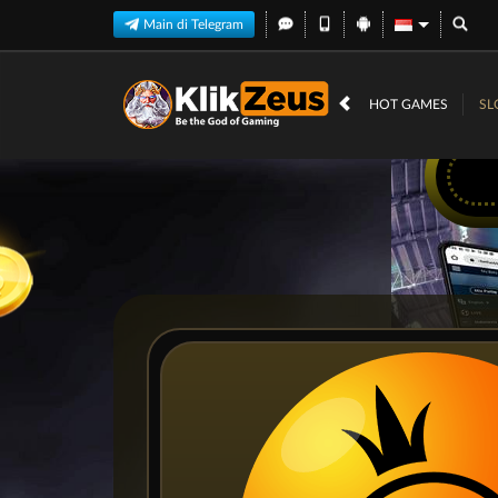
Main di Telegram
HOT GAMES
SL