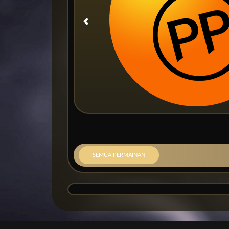
SEMUA PERMAINAN