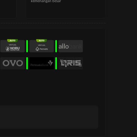
kemenangan besar