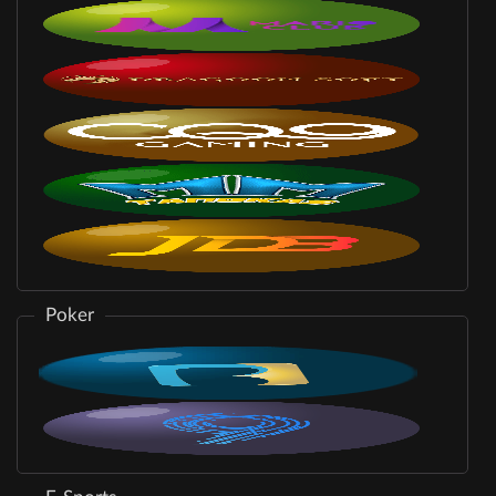
Poker