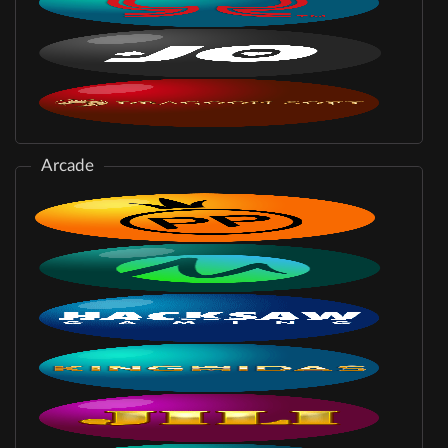
Arcade