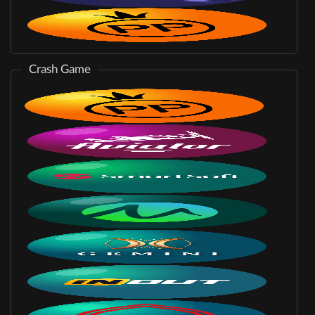
Crash Game