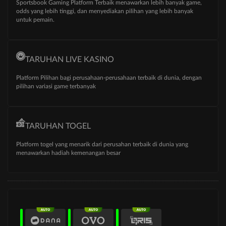
Sportsbook Gaming Platform Terbaik menawarkan lebih banyak game,
odds yang lebih tinggi, dan menyediakan pilihan yang lebih banyak
untuk pemain.
TARUHAN LIVE KASINO
Platform Pilihan bagi perusahaan-perusahaan terbaik di dunia, dengan
pilihan variasi game terbanyak
TARUHAN TOGEL
Platform togel yang menarik dari perusahan terbaik di dunia yang
menawarkan hadiah kemenangan besar