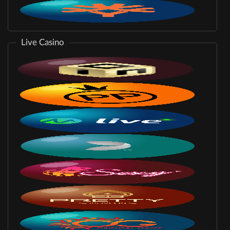
Live Casino