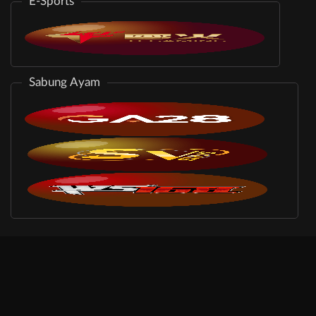
E-Sports
Sabung Ayam