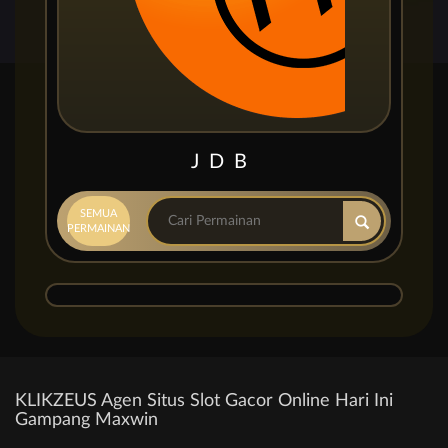
JDB
SEMUA
PERMAINAN
KLIKZEUS Agen Situs Slot Gacor Online Hari Ini
Gampang Maxwin