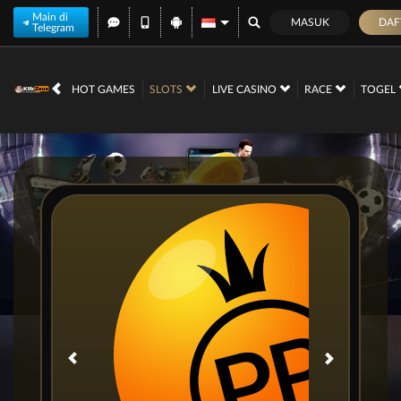
Main di
MASUK
DAF
Telegram
IDR
12,732,125,
HOT GAMES
SLOTS
LIVE CASINO
RACE
TOGEL