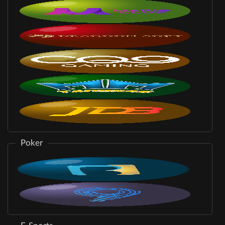
Poker