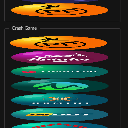
Crash Game