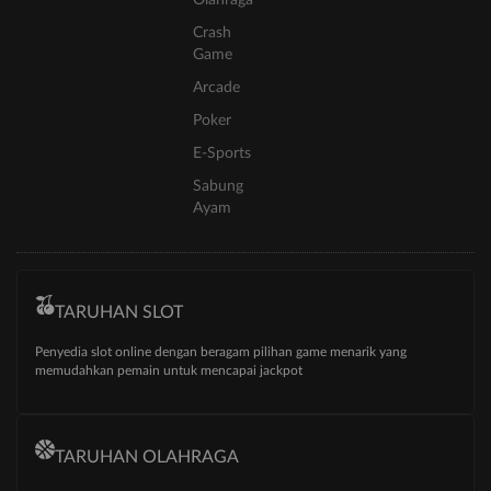
Olahraga
Crash
Game
Arcade
Poker
E-Sports
Sabung
Ayam
TARUHAN SLOT
Penyedia slot online dengan beragam pilihan game menarik yang
memudahkan pemain untuk mencapai jackpot
TARUHAN OLAHRAGA