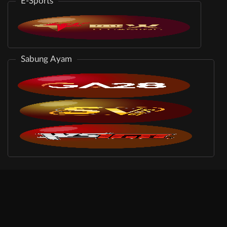
E-Sports
Sabung Ayam