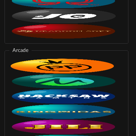
Arcade