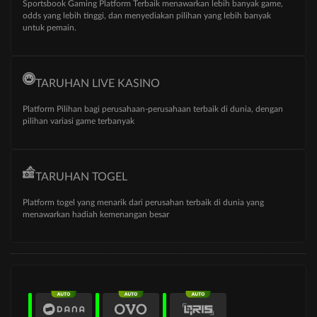
Sportsbook Gaming Platform Terbaik menawarkan lebih banyak game,
odds yang lebih tinggi, dan menyediakan pilihan yang lebih banyak
untuk pemain.
TARUHAN LIVE KASINO
Platform Pilihan bagi perusahaan-perusahaan terbaik di dunia, dengan
pilihan variasi game terbanyak
TARUHAN TOGEL
Platform togel yang menarik dari perusahan terbaik di dunia yang
menawarkan hadiah kemenangan besar