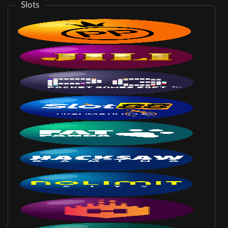
Slots