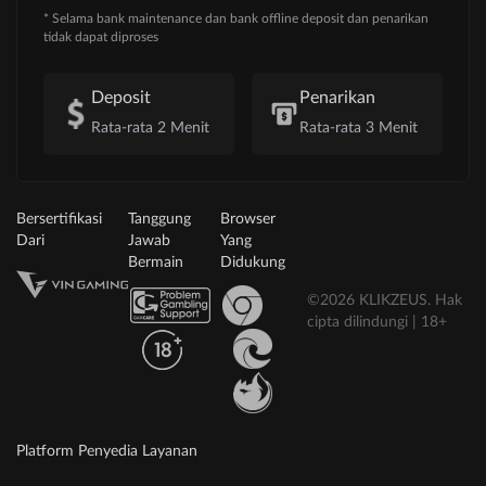
* Selama bank maintenance dan bank offline deposit dan penarikan
tidak dapat diproses
Deposit
Penarikan
Rata-rata 2 Menit
Rata-rata 3 Menit
Bersertifikasi
Tanggung
Browser
Dari
Jawab
Yang
Bermain
Didukung
©2026 KLIKZEUS. Hak
cipta dilindungi | 18+
Platform Penyedia Layanan