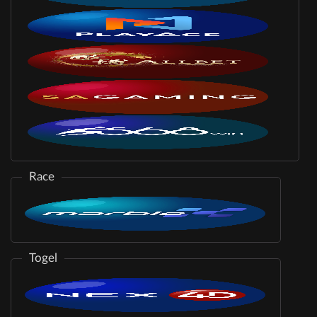
Race
Togel