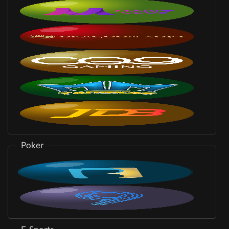
Poker