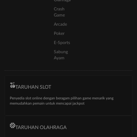
Olahraga
Crash
Game
Arcade
Poker
E-Sports
Sabung
Ayam
TARUHAN SLOT
Penyedia slot online dengan beragam pilihan game menarik yang
memudahkan pemain untuk mencapai jackpot
TARUHAN OLAHRAGA