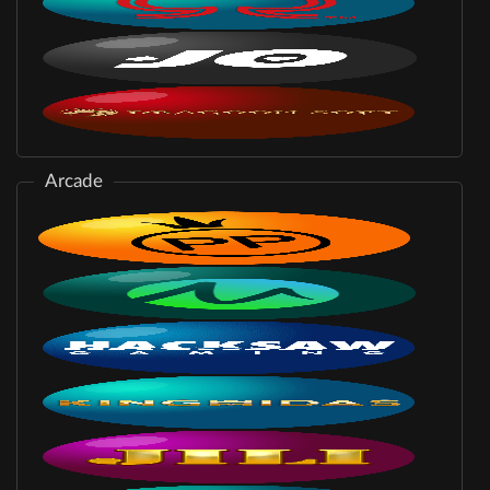
Arcade