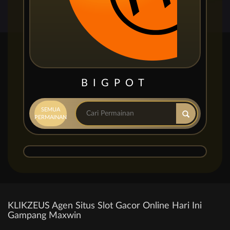
BIGPOT
SEMUA
PERMAINAN
KLIKZEUS Agen Situs Slot Gacor Online Hari Ini
Gampang Maxwin