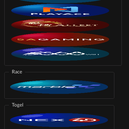
Race
Togel