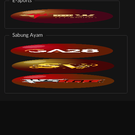
E-Sports
Sabung Ayam