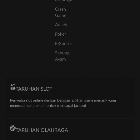
Olahraga
Crash
Game
Arcade
Poker
E-Sports
Sabung
Ayam
TARUHAN SLOT
Penyedia slot online dengan beragam pilihan game menarik yang
memudahkan pemain untuk mencapai jackpot
TARUHAN OLAHRAGA