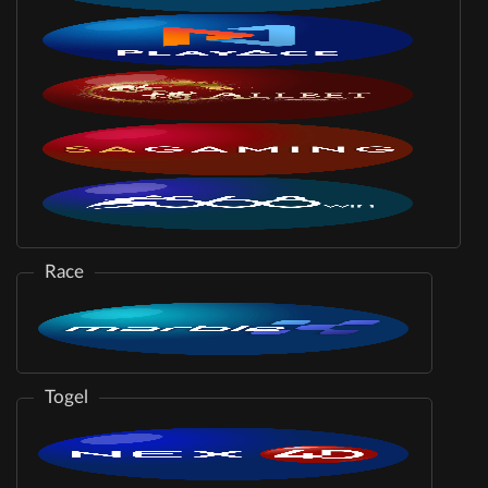
Race
Togel