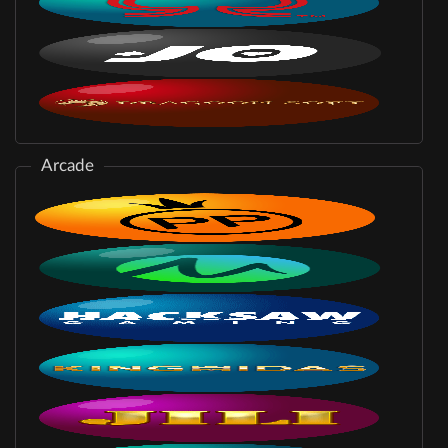
Arcade