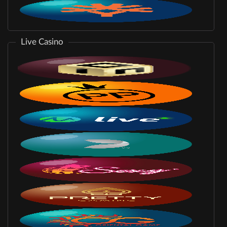
Live Casino