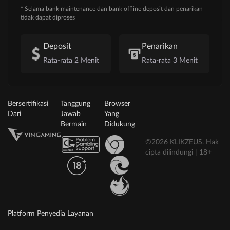
* Selama bank maintenance dan bank offline deposit dan penarikan
tidak dapat diproses
Deposit
Penarikan
Rata-rata 2 Menit
Rata-rata 3 Menit
Bersertifikasi
Tanggung
Browser
Dari
Jawab
Yang
Bermain
Didukung
©2026 KLIKZEUS. Hak
cipta dilindungi | 18+
Platform Penyedia Layanan