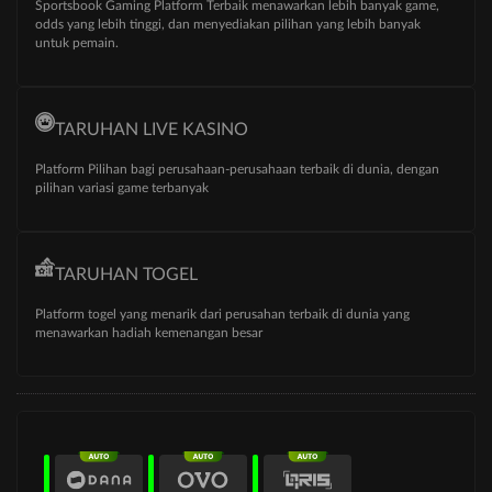
Sportsbook Gaming Platform Terbaik menawarkan lebih banyak game,
odds yang lebih tinggi, dan menyediakan pilihan yang lebih banyak
untuk pemain.
TARUHAN LIVE KASINO
Platform Pilihan bagi perusahaan-perusahaan terbaik di dunia, dengan
pilihan variasi game terbanyak
TARUHAN TOGEL
Platform togel yang menarik dari perusahan terbaik di dunia yang
menawarkan hadiah kemenangan besar