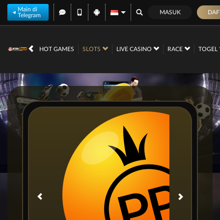
Main di
MASUK
DAF
Telegram
IDR
12,669,677,
HOT GAMES
SLOTS
LIVE CASINO
RACE
TOGEL