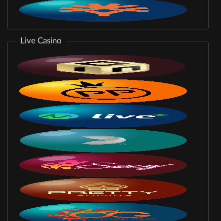
Live Casino