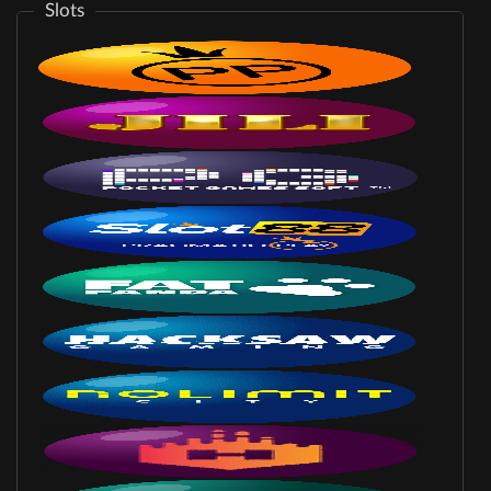
Slots