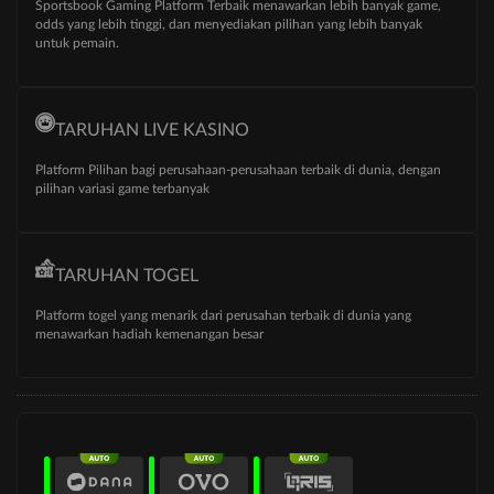
Sportsbook Gaming Platform Terbaik menawarkan lebih banyak game,
odds yang lebih tinggi, dan menyediakan pilihan yang lebih banyak
untuk pemain.
TARUHAN LIVE KASINO
Platform Pilihan bagi perusahaan-perusahaan terbaik di dunia, dengan
pilihan variasi game terbanyak
TARUHAN TOGEL
Platform togel yang menarik dari perusahan terbaik di dunia yang
menawarkan hadiah kemenangan besar