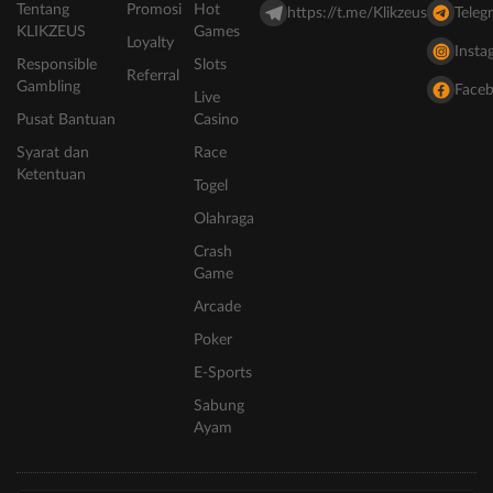
Tentang
Promosi
Hot
https://t.me/Klikzeus
Teleg
KLIKZEUS
Games
Loyalty
Insta
Responsible
Slots
Referral
Gambling
Face
Live
Pusat Bantuan
Casino
Syarat dan
Race
Ketentuan
Togel
Olahraga
Crash
Game
Arcade
Poker
E-Sports
Sabung
Ayam