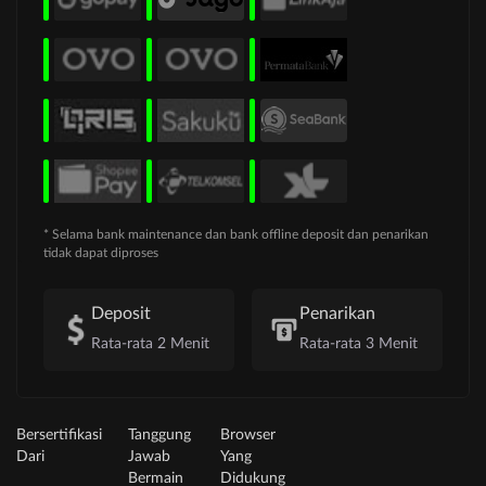
* Selama bank maintenance dan bank offline deposit dan penarikan
tidak dapat diproses
Deposit
Penarikan
Rata-rata 2 Menit
Rata-rata 3 Menit
Bersertifikasi
Tanggung
Browser
Dari
Jawab
Yang
Bermain
Didukung