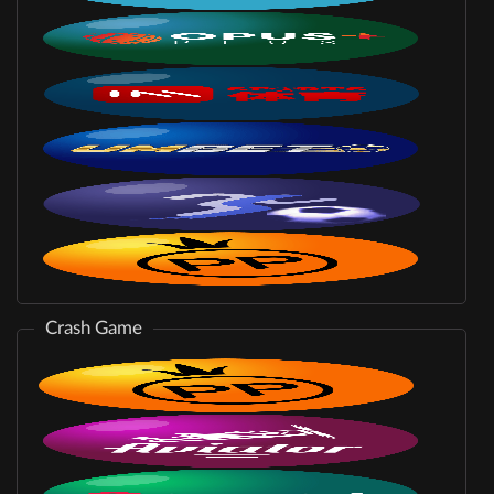
Crash Game