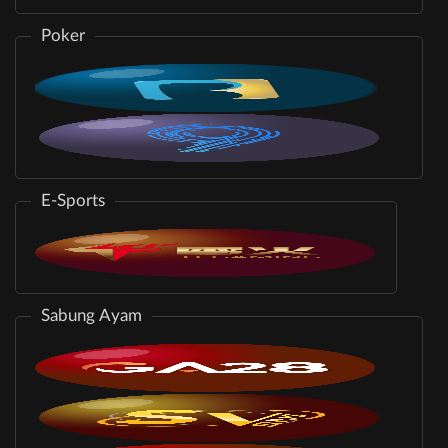
Poker
E-Sports
Sabung Ayam