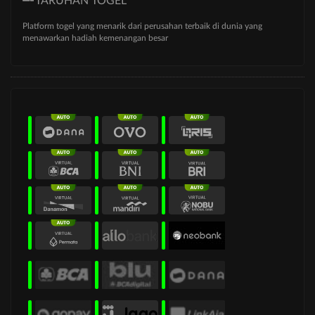
TARUHAN TOGEL
Platform togel yang menarik dari perusahan terbaik di dunia yang
menawarkan hadiah kemenangan besar