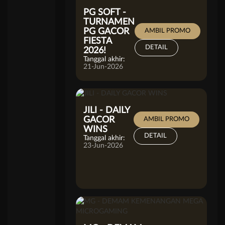
PG SOFT -
TURNAMEN
PG GACOR
AMBIL PROMO
FIESTA
DETAIL
2026!
Tanggal akhir:
21-Jun-2026
JILI - DAILY
GACOR
AMBIL PROMO
WINS
DETAIL
Tanggal akhir:
23-Jun-2026