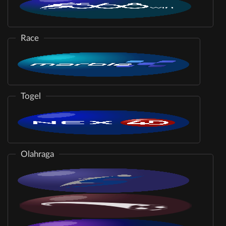
Race
Togel
Olahraga