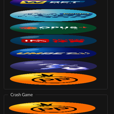
Crash Game