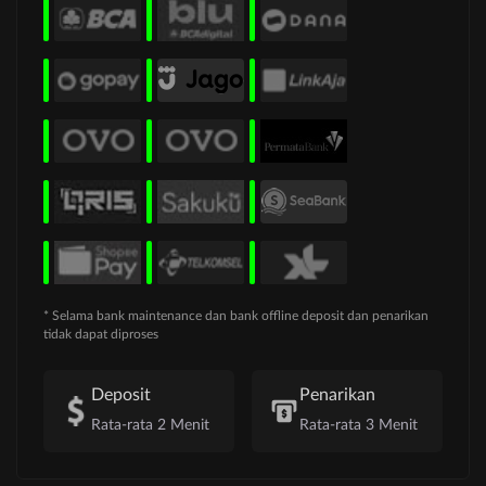
* Selama bank maintenance dan bank offline deposit dan penarikan
tidak dapat diproses
Deposit
Penarikan
Rata-rata 2 Menit
Rata-rata 3 Menit