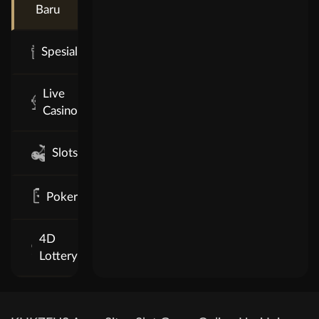
Baru
Spesial
Live
Casino
Slots
Poker
4D
Lottery