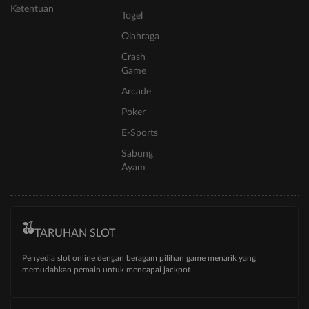
Ketentuan
Togel
Olahraga
Crash
Game
Arcade
Poker
E-Sports
Sabung
Ayam
TARUHAN SLOT
Penyedia slot online dengan beragam pilihan game menarik yang
memudahkan pemain untuk mencapai jackpot