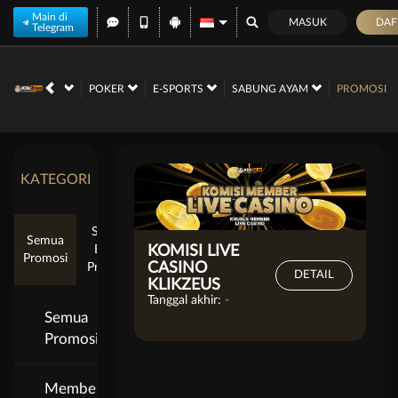
Main di
MASUK
DAF
Telegram
PROMOSI
ARCADE
POKER
E-SPORTS
SABUNG AYAM
KATEGORI
Semua
Semua
Event
KOMISI LIVE
Promosi
CASINO
Provider
DETAIL
KLIKZEUS
Tanggal akhir:
-
Semua
Promosi
Member