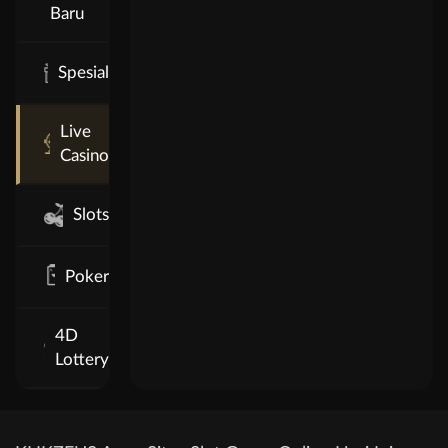
Baru
Spesial
Live
Casino
Slots
Poker
4D
Lottery