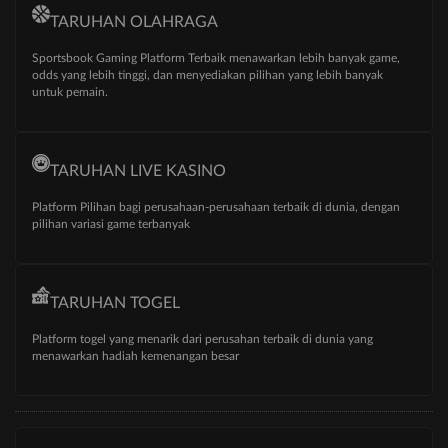
TARUHAN OLAHRAGA
Sportsbook Gaming Platform Terbaik menawarkan lebih banyak game,
odds yang lebih tinggi, dan menyediakan pilihan yang lebih banyak
untuk pemain.
TARUHAN LIVE KASINO
Platform Pilihan bagi perusahaan-perusahaan terbaik di dunia, dengan
pilihan variasi game terbanyak
TARUHAN TOGEL
Platform togel yang menarik dari perusahan terbaik di dunia yang
menawarkan hadiah kemenangan besar