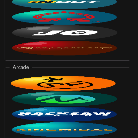
Arcade