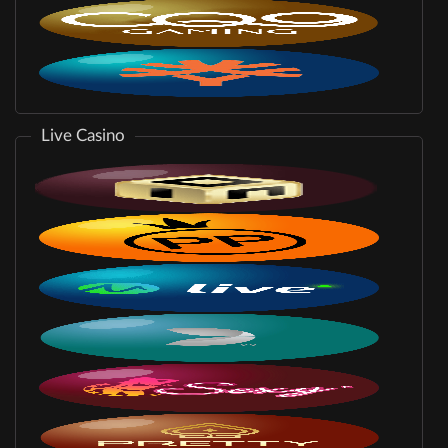
Live Casino