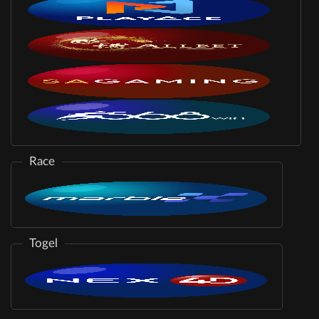
Race
Togel