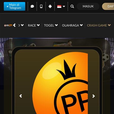
Main di
MASUK
DAF
Telegram
LIVE CASINO
RACE
TOGEL
OLAHRAGA
CRASH GAME