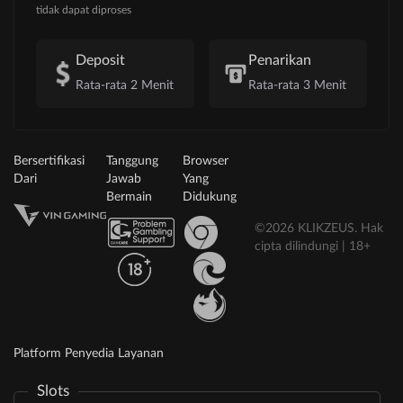
tidak dapat diproses
Deposit
Penarikan
Rata-rata 2 Menit
Rata-rata 3 Menit
Bersertifikasi
Tanggung
Browser
Dari
Jawab
Yang
Bermain
Didukung
©2026 KLIKZEUS. Hak
cipta dilindungi | 18+
Platform Penyedia Layanan
Slots