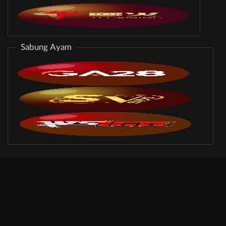
Sabung Ayam