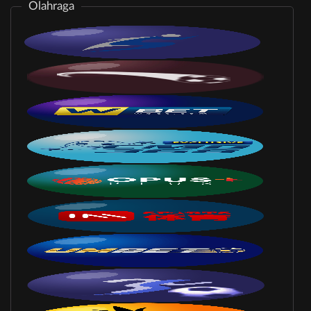
Olahraga