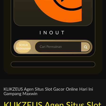
INOUT
SEMUA
PERMAINAN
KLIKZEUS Agen Situs Slot Gacor Online Hari Ini
Gampang Maxwin
KLIKZEUS Agen Situs Slot