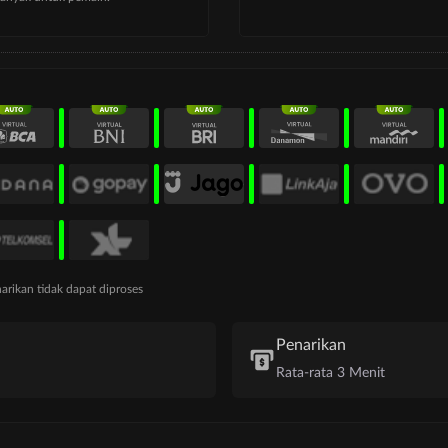
arikan tidak dapat diproses
Penarikan
Rata-rata 3 Menit