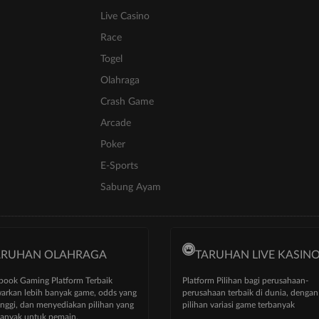
Live Casino
Race
Togel
Olahraga
Crash Game
Arcade
Poker
E-Sports
Sabung Ayam
ARUHAN OLAHRAGA
TARUHAN LIVE KASIN
book Gaming Platform Terbaik
Platform Pilihan bagi perusahaan-
rkan lebih banyak game, odds yang
perusahaan terbaik di dunia, dengan
tinggi, dan menyediakan pilihan yang
pilihan variasi game terbanyak
banyak untuk pemain.