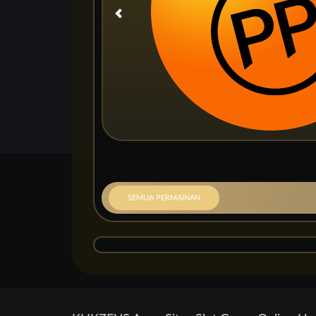
SEMUA PERMAINAN