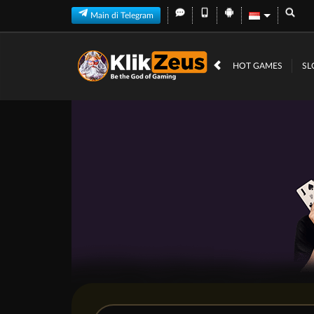
Main di Telegram
HOT GAMES
SL