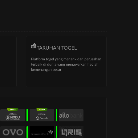
O
TARUHAN TOGEL
Platform togel yang menarik dari perusahan
terbaik di dunia yang menawarkan hadiah
kemenangan besar