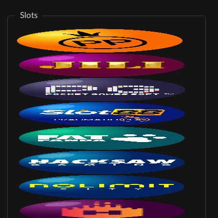
Slots