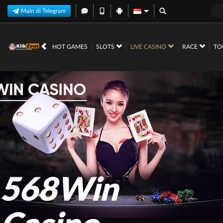
Main di Telegram
HOT GAMES
SLOTS
LIVE CASINO
RACE
TO
568Win