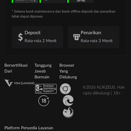
* Selama bank maintenance dan bank offline deposit dan penarikan
tidak dapat diproses
Deposit
Penarikan
Rata-rata 2 Menit
Rata-rata 3 Menit
Bersertifikasi
Tanggung
Browser
Dari
Jawab
Yang
Bermain
Didukung
©2026 KLIKZEUS. Hak
cipta dilindungi | 18+
Platform Penyedia Layanan