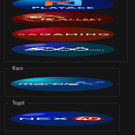
Race
Togel