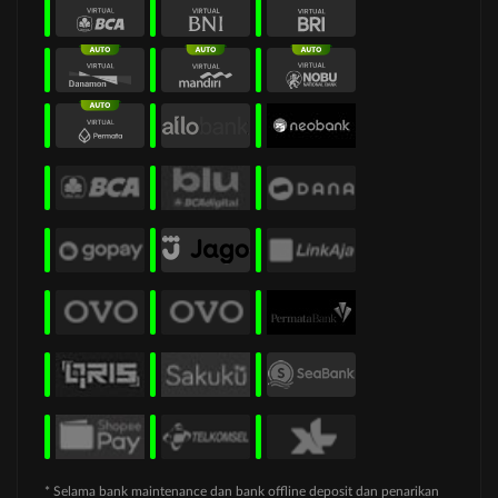
* Selama bank maintenance dan bank offline deposit dan penarikan