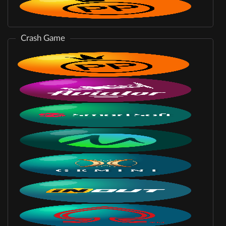
Crash Game