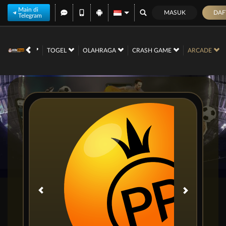
Main di
MASUK
DAF
Telegram
O
RACE
TOGEL
OLAHRAGA
CRASH GAME
ARCADE