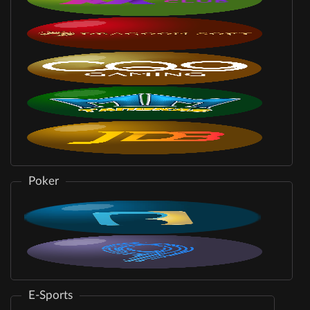
Poker
E-Sports