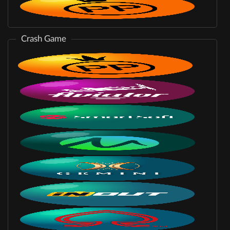
Crash Game