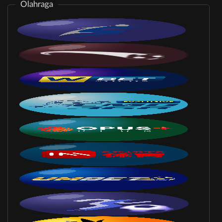
Olahraga