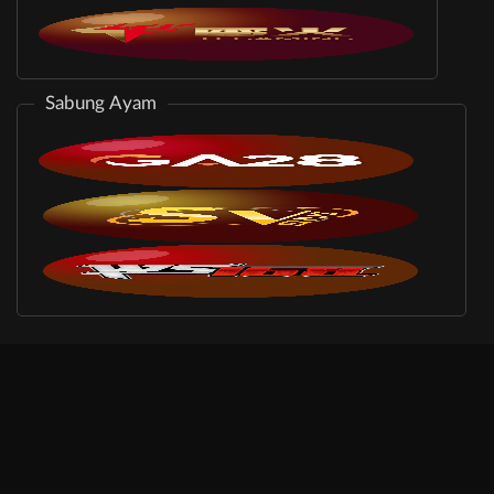
Sabung Ayam