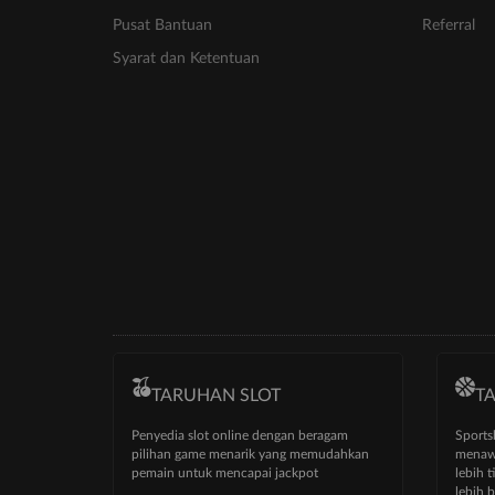
Pusat Bantuan
Referral
Syarat dan Ketentuan
TARUHAN SLOT
T
Penyedia slot online dengan beragam
Sports
pilihan game menarik yang memudahkan
menawa
pemain untuk mencapai jackpot
lebih 
lebih 