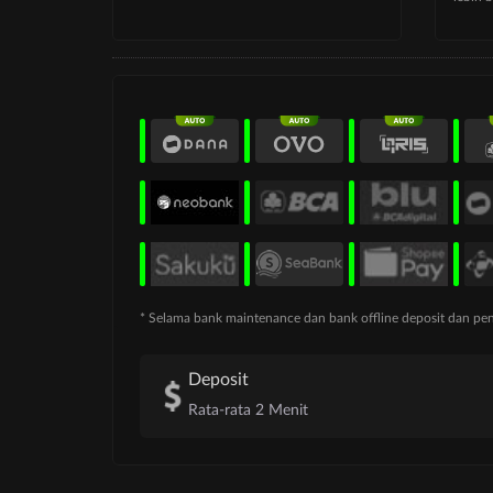
* Selama bank maintenance dan bank offline deposit dan pen
Deposit
Rata-rata 2 Menit