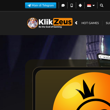
Main di Telegram
HOT GAMES
SL