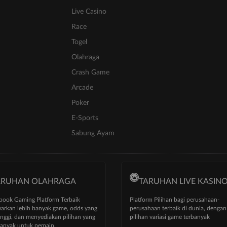
Live Casino
Race
Togel
Olahraga
Crash Game
Arcade
Poker
E-Sports
Sabung Ayam
ARUHAN OLAHRAGA
TARUHAN LIVE KASIN
book Gaming Platform Terbaik
Platform Pilihan bagi perusahaan-
rkan lebih banyak game, odds yang
perusahaan terbaik di dunia, dengan
tinggi, dan menyediakan pilihan yang
pilihan variasi game terbanyak
banyak untuk pemain.