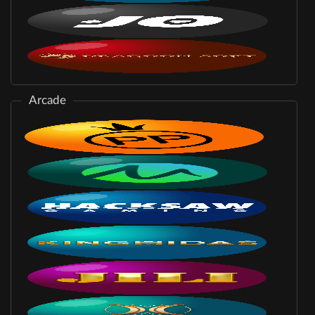
Arcade