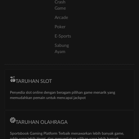
Crash
Game
Arcade
Poker
E-Sports
Sabung
Ayam
TARUHAN SLOT
Penyedia slot online dengan beragam pilihan game menarik yang
memudahkan pemain untuk mencapai jackpot
TARUHAN OLAHRAGA
Sportsbook Gaming Platform Terbaik menawarkan lebih banyak game,
odds yang lebih tinggi, dan menyediakan pilihan yang lebih banyak