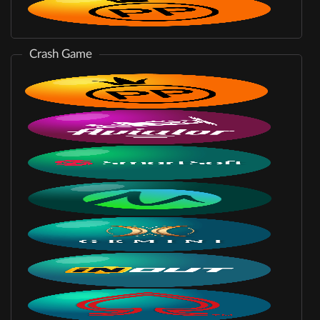
Crash Game