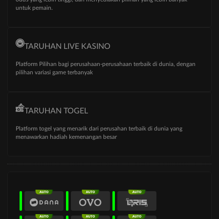
untuk pemain.
TARUHAN LIVE KASINO
Platform Pilihan bagi perusahaan-perusahaan terbaik di dunia, dengan
pilihan variasi game terbanyak
TARUHAN TOGEL
Platform togel yang menarik dari perusahan terbaik di dunia yang
menawarkan hadiah kemenangan besar