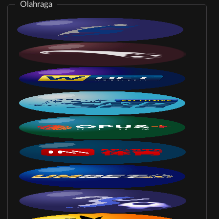
Olahraga