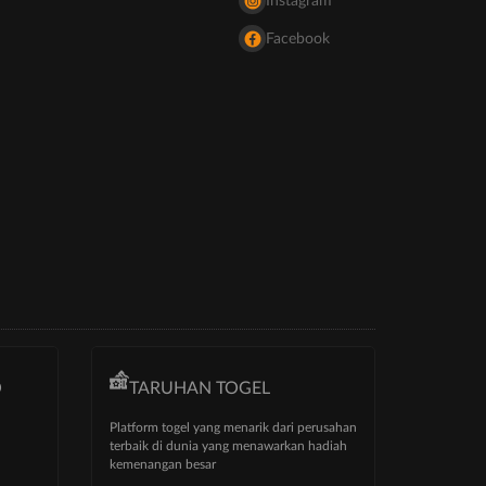
Instagram
Facebook
O
TARUHAN TOGEL
Platform togel yang menarik dari perusahan
terbaik di dunia yang menawarkan hadiah
kemenangan besar