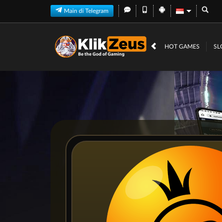
Main di Telegram
HOT GAMES
SL