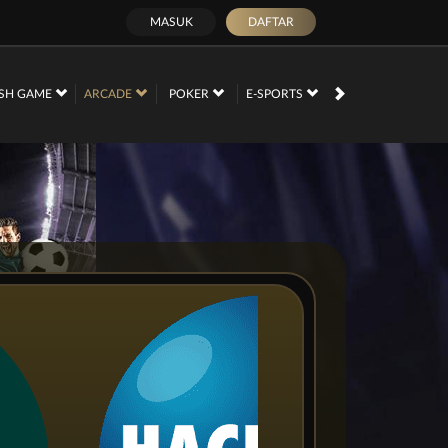
MASUK
DAFTAR
SH GAME
ARCADE
POKER
E-SPORTS
SABUNG AYAM