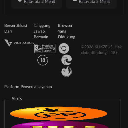
Rata-rata 2 Menit
Rata-rata 3 Menit
Bersertifikasi
Tanggung
Browser
Dari
Jawab
Yang
Bermain
Didukung
©2026 KLIKZEUS. Hak
cipta dilindungi | 18+
Platform Penyedia Layanan
Slots