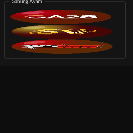
Sabung Ayam