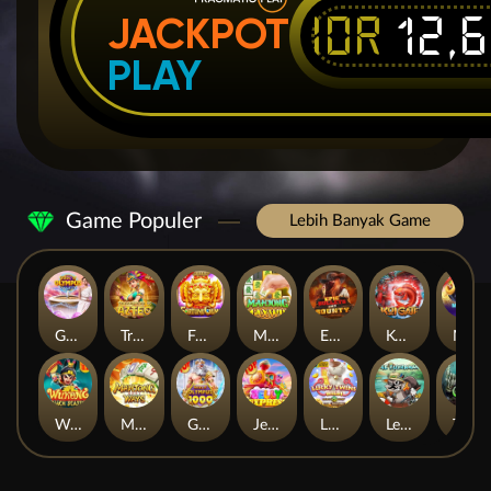
IDR
12,
JACKPOT
PLAY
Game Populer
Lebih Banyak Game
Gates of Olympus Roulette
Treasures of Aztec
Fortune Gems
Mahjong MaxWin
EPIC BULLETS & BOUNTY
Koi Gate
Mahjong Magic
Wukong - Black Scatter
Mahjong Ways
Gates of Olympus 1000
Jelly Express
Lucky Twins Wilds
Le Fisherman
The Crypt