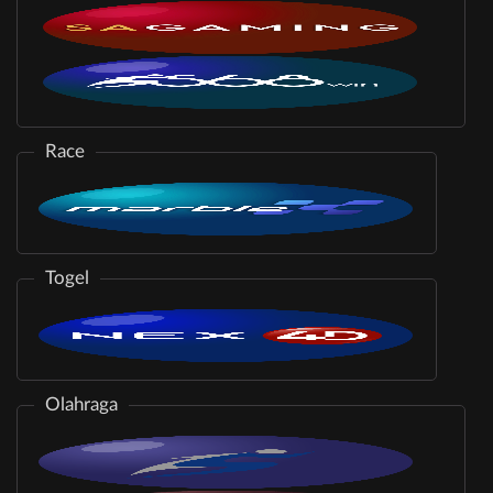
Race
Togel
Olahraga